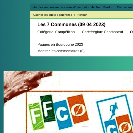
Archive numérique de cartes d'orientation de Jean Brédo
|
Connexion
Cacher les choix d'itinéraires
|
Retour
Les 7 Communes (09-04-2023)
Catégorie:
Compétition
Carte/région:
Chamboeuf
O
Pâques en Bourgogne 2023
Montrer les commentaires
(
0
)